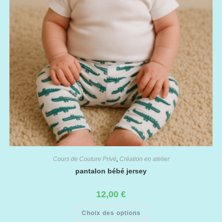
Cours de Couture Privé
,
Création en atelier
pantalon bébé jersey
12,00
€
Ce
Choix des options
produit
a