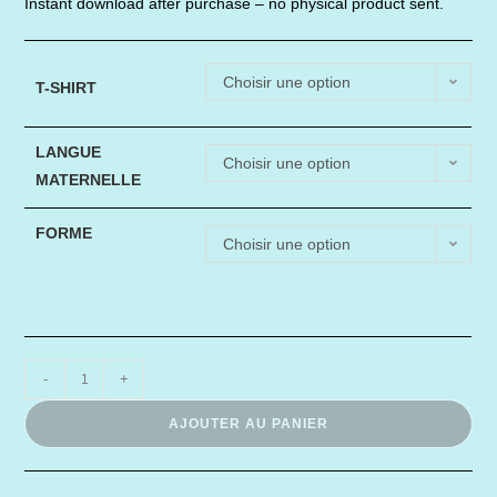
Instant download after purchase – no physical product sent.
Choisir une option
T-SHIRT
LANGUE
Choisir une option
MATERNELLE
FORME
Choisir une option
quantité
-
+
de
AJOUTER AU PANIER
Patron
Sweet-
shirt