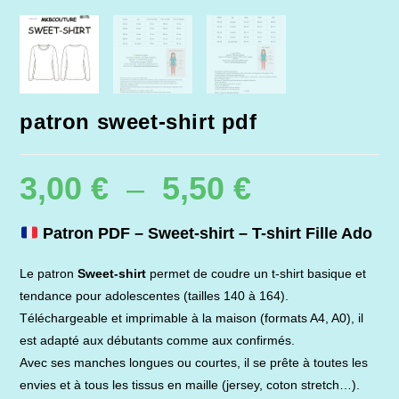
patron sweet-shirt pdf
3,00
€
–
5,50
€
Plage
de
prix :
3,00 €
à
Patron PDF – Sweet-shirt – T-shirt Fille Ado
5,50 €
Le patron
Sweet-shirt
permet de coudre un t-shirt basique et
tendance pour adolescentes (tailles 140 à 164).
Téléchargeable et imprimable à la maison (formats A4, A0), il
est adapté aux débutants comme aux confirmés.
Avec ses manches longues ou courtes, il se prête à toutes les
envies et à tous les tissus en maille (jersey, coton stretch…).