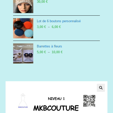
30,00
€
Lot de 6 boutons personnalisé
Plage
3,00
€
–
6,00
€
de
prix :
3,00 €
Barrettes à fleurs
à
Plage
5,00
€
–
10,00
€
6,00 €
de
prix :
5,00 €
à
10,00 €